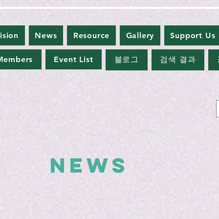
ision
News
Resource
Gallery
Support Us
Members
Event List
블로그
검색 결과
NEWS